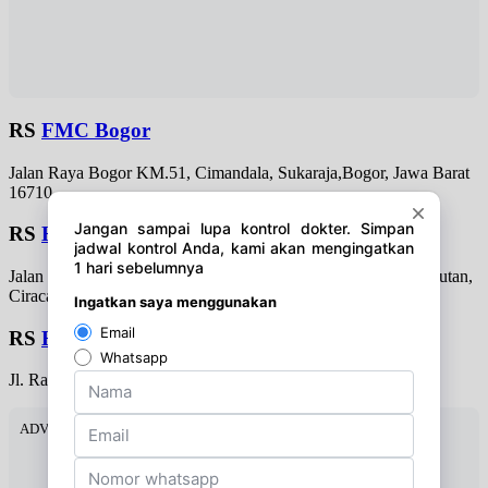
RS
FMC Bogor
Jalan Raya Bogor KM.51, Cimandala, Sukaraja,Bogor, Jawa Barat
16710
RS
Harapan Bunda
Jalan Raya Bogor KM.22 No.44, RT.8/RW.2,Kampung Rambutan,
Ciracas
RS
Harum Sisma Medika
Jl. Raya Kalimalang, RT.1/RW.13, Cipinang Melayu
ADVERTISEMENT