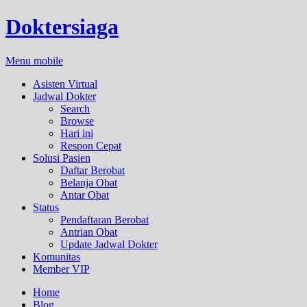
Doktersiaga
Menu mobile
Asisten Virtual
Jadwal Dokter
Search
Browse
Hari ini
Respon Cepat
Solusi Pasien
Daftar Berobat
Belanja Obat
Antar Obat
Status
Pendaftaran Berobat
Antrian Obat
Update Jadwal Dokter
Komunitas
Member VIP
Home
Blog