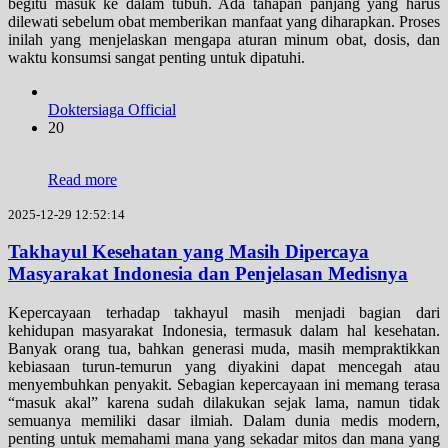
begitu masuk ke dalam tubuh. Ada tahapan panjang yang harus
dilewati sebelum obat memberikan manfaat yang diharapkan. Proses
inilah yang menjelaskan mengapa aturan minum obat, dosis, dan
waktu konsumsi sangat penting untuk dipatuhi.
Doktersiaga Official
20
Read more
2025-12-29 12:52:14
Takhayul Kesehatan yang Masih Dipercaya
Masyarakat Indonesia dan Penjelasan Medisnya
Kepercayaan terhadap takhayul masih menjadi bagian dari
kehidupan masyarakat Indonesia, termasuk dalam hal kesehatan.
Banyak orang tua, bahkan generasi muda, masih mempraktikkan
kebiasaan turun-temurun yang diyakini dapat mencegah atau
menyembuhkan penyakit. Sebagian kepercayaan ini memang terasa
“masuk akal” karena sudah dilakukan sejak lama, namun tidak
semuanya memiliki dasar ilmiah. Dalam dunia medis modern,
penting untuk memahami mana yang sekadar mitos dan mana yang