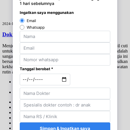
Read more
2024-12-20 22:35:00
Dokter Cuti liburan Nataru 2024
Menjelang akhir tahun biasanya banyak dokter yang mengambil cuti
untuk liburan natal & tahun baru bersama keluarga. Hal ini adalah
sangat wajar karena mereka ingin memanfaatkan momen bahagia ini
bersama keluarga. Namun, kondisi ini seringkali menimbulkan
kekhawatiran bagi pasien, terutama yang membutuhkan perawatan
rutin atau memiliki kondisi darurat.
Doktersiaga Official
20
1
2
3
4
5
6