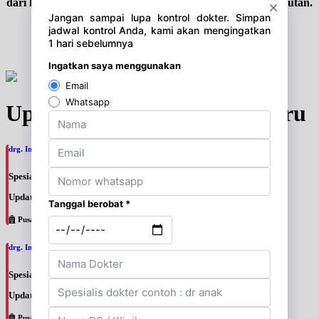
dari kemudahan akses dan pendampingan yang berkelanjutan.
Upgrade jadi member
Update Jadwal Dokter terbaru
drg. Indri Yuliana, SpOrt
Spesialis: Gigi
Update terakhir: 2026-08-07 19:20:15
Pusat Pertamina
drg. Indah Dwi Nursanty, SpOrt
Spesialis: Gigi
Update terakhir: 2026-08-07 19:18:45
Pusat Pertamina