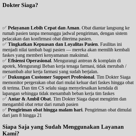
Dokter Siaga?
✅
Pelayanan Lebih Cepat dan Aman
. Obat diantar langsung ke
rumah pasien tanpa menunggu jadwal pengiriman, dengan sistem
pelacakan dan konfirmasi obat diterima pasien.
✅
Tingkatkan Kepuasan dan Loyalitas Pasien
. Fasilitas ini
menjadi nilai tambah bagi pasien — mereka akan memilih kembali
faskes yang memberi kenyamanan maksimal.
✅
Efisiensi Operasional
. Mengurangi antrean & komplain di
apotek, Mengurangi Beban kerja tenaga farmasi, tidak merubah /
menambah alur kerja farmasi yang sudah berjalan.
✅
Dukungan Customer Support Profesional
. Tim Dokter Siaga
memonitor pergerakan obat dari mulai keluar dari faskes hingga obat
di terima. Dan tim CS selalu siaga menyelesaikan kendala di
lapangan sehingga tidak menambah beban kerja tim faskes
✅
Antar & Ambil Obat
. Tim Dokter Siaga dapat mengirim dan
mengambil obat retur dari rumah pasien
✅
Pengiriman obat hingga malam hari
. Pengiriman obat dimulai
dari jam 8 hingga 21
Siapa Saja yang Sudah Menggunakan Layanan
Kami?