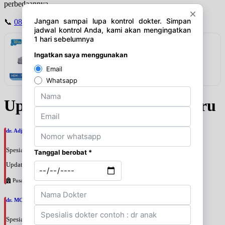
perbedaannya.
📞
0813 1703 0679 (WA)
| 📩 info@doktersiaga.com
Rekomendasi
Omron Tensimeter Digital HEM-7124
Lihat detail & harga →
Update Jadwal Dokter terbaru
dr. Adji Suprajitno, SpPD
Spesialis: Penyakit Dalam
Update terakhir: 2026-08-07 20:37:59
Pusat Pertamina
dr. MOCHAMAD PASHA, SpPD
Spesialis: Penyakit Dalam