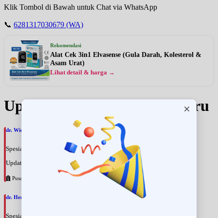
Klik Tombol di Bawah untuk Chat via WhatsApp
📞
6281317030679 (WA)
Rekomendasi
Alat Cek 3in1 Elvasense (Gula Darah, Kolesterol &
Asam Urat)
Lihat detail & harga →
Update Jadwal Dokter terbaru
dr. Widi Budianto, SpPDKHOM
Spesialis: Penyakit Dalam
Update terakhir: 2026-08-09 16:59:50
Pusat Pertamina
dr. Hery Emria, SpPDKGH
Spesialis: Penyakit Dalam