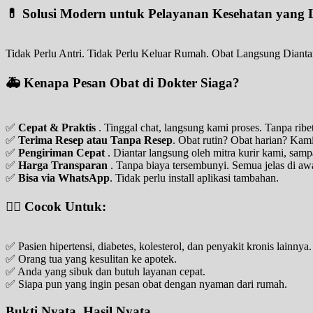
💊 Solusi Modern untuk Pelayanan Kesehatan yang 
Tidak Perlu Antri. Tidak Perlu Keluar Rumah. Obat Langsung Dianta
🚑 Kenapa Pesan Obat di Dokter Siaga?
✅
Cepat & Praktis
. Tinggal chat, langsung kami proses. Tanpa ribe
✅
Terima Resep atau Tanpa Resep
. Obat rutin? Obat harian? Kam
✅
Pengiriman Cepat
. Diantar langsung oleh mitra kurir kami, sam
✅
Harga Transparan
. Tanpa biaya tersembunyi. Semua jelas di aw
✅
Bisa via WhatsApp
. Tidak perlu install aplikasi tambahan.
👨‍⚕️ Cocok Untuk:
✅ Pasien hipertensi, diabetes, kolesterol, dan penyakit kronis lainnya.
✅ Orang tua yang kesulitan ke apotek.
✅ Anda yang sibuk dan butuh layanan cepat.
✅ Siapa pun yang ingin pesan obat dengan nyaman dari rumah.
Bukti Nyata, Hasil Nyata