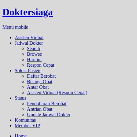
Doktersiaga
Menu mobile
Asisten Virtual
Jadwal Dokter
Search
Browse
Hari ini
Respon Cepat
Solusi Pasien
Daftar Berobat
Belanja Obat
Antar Obat
Asisten Virtual (Respon Cepat)
Status
Pendaftaran Berobat
Antrian Obat
Update Jadwal Dokter
Komunitas
Member VIP
Home