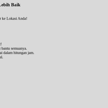
Lebih Baik
r ke Lokasi Anda!
t!
i bantu semuanya.
pai dalam hitungan jam.
al.