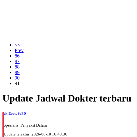
<<
Prev
86
87
88
89
90
91
Update Jadwal Dokter terbaru
dr. Eppy, SpPD
Spesialis: Penyakit Dalam
Update terakhir: 2026-08-10 16:40:36