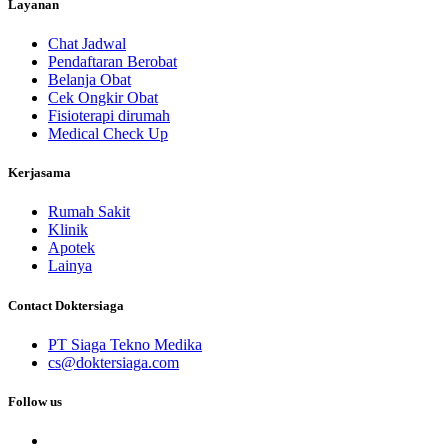
Layanan
Chat Jadwal
Pendaftaran Berobat
Belanja Obat
Cek Ongkir Obat
Fisioterapi dirumah
Medical Check Up
Kerjasama
Rumah Sakit
Klinik
Apotek
Lainya
Contact Doktersiaga
PT Siaga Tekno Medika
cs@doktersiaga.com
Follow us