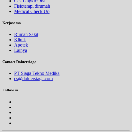
Cek Ongkir Obat
Fisioterapi dirumah
Medical Check Up
Kerjasama
Rumah Sakit
Klinik
Apotek
Lainya
Contact Doktersiaga
PT Siaga Tekno Medika
cs@doktersiaga.com
Follow us