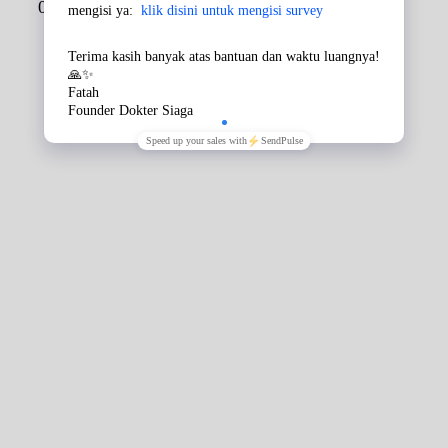
02174706899
Lihat di peta