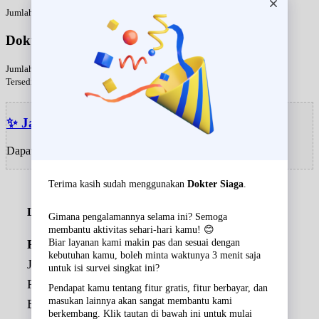
Jumlah dokter 0
Dokter
Urologi
Jumlah dokter 1
Tersedia jadwal hari ini
✨ Jawal dokter hari ini
Dapatkan update jadwal harian!
Lokasi Rumah Sakit
Permata Pamulang
Jl. Raya Siliwangi No.1A, Pondok Benda,
Pamulang, Benda Baru, Kota Tangerang Selatan,
Banten 15416