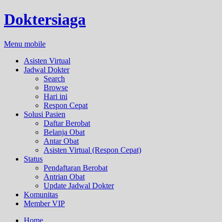
Doktersiaga
Menu mobile
Asisten Virtual
Jadwal Dokter
Search
Browse
Hari ini
Respon Cepat
Solusi Pasien
Daftar Berobat
Belanja Obat
Antar Obat
Asisten Virtual (Respon Cepat)
Status
Pendaftaran Berobat
Antrian Obat
Update Jadwal Dokter
Komunitas
Member VIP
Home