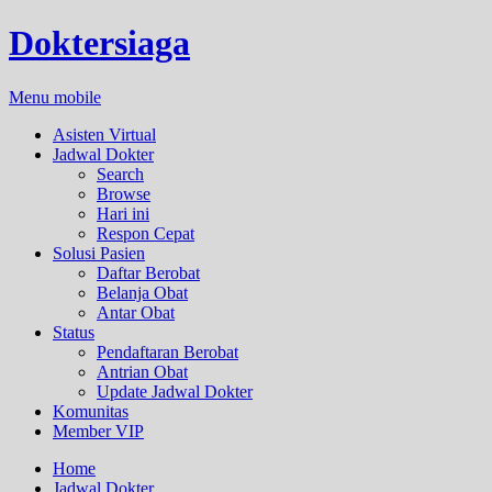
Doktersiaga
Menu mobile
Asisten Virtual
Jadwal Dokter
Search
Browse
Hari ini
Respon Cepat
Solusi Pasien
Daftar Berobat
Belanja Obat
Antar Obat
Status
Pendaftaran Berobat
Antrian Obat
Update Jadwal Dokter
Komunitas
Member VIP
Home
Jadwal Dokter