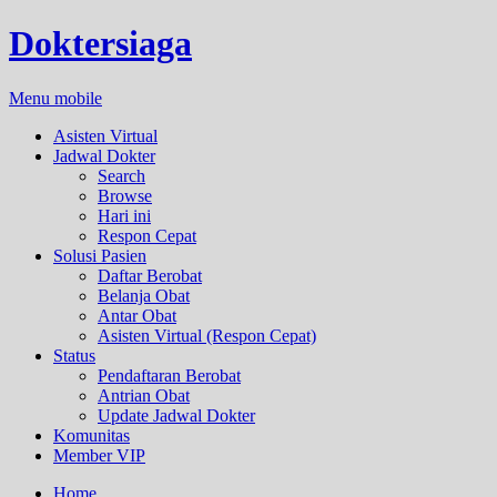
Doktersiaga
Menu mobile
Asisten Virtual
Jadwal Dokter
Search
Browse
Hari ini
Respon Cepat
Solusi Pasien
Daftar Berobat
Belanja Obat
Antar Obat
Asisten Virtual (Respon Cepat)
Status
Pendaftaran Berobat
Antrian Obat
Update Jadwal Dokter
Komunitas
Member VIP
Home