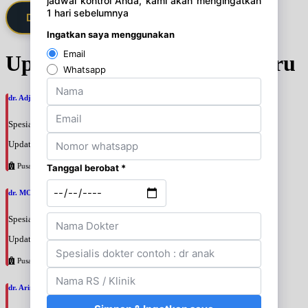
Daftarkan Saya via Member VIP
Update Jadwal Dokter terbaru
dr. Adji Suprajitno, SpPD
Spesialis: Penyakit Dalam
Update terakhir: 2026-08-07 20:37:59
Pusat Pertamina
dr. MOCHAMAD PASHA, SpPD
Spesialis: Penyakit Dalam
Update terakhir: 2026-08-07 20:35:45
Pusat Pertamina
dr. Arini Purwono, SpP