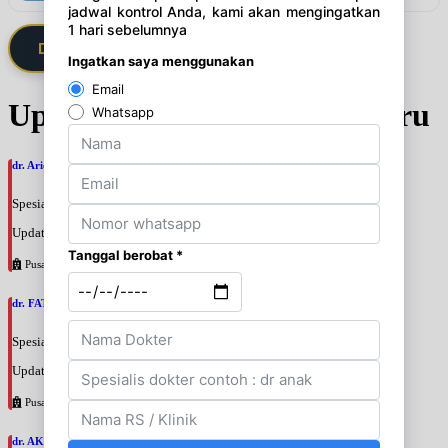
Daftarkan Saya via Member VIP
Update Jadwal Dokter terbaru
dr. Ario Baskoro, SpU
Spesialis: Bedah Urologi
Update terakhir: 2026-08-06 18:46:06
Pusat Pertamina
dr. FATAN ABSHARI, SpU
Spesialis: Bedah Urologi
Update terakhir: 2026-08-06 18:42:13
Pusat Pertamina
dr. AKBARI WAHYUDI KUSUMAH, SpU