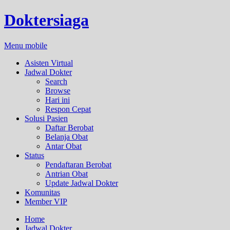
Doktersiaga
Menu mobile
Asisten Virtual
Jadwal Dokter
Search
Browse
Hari ini
Respon Cepat
Solusi Pasien
Daftar Berobat
Belanja Obat
Antar Obat
Status
Pendaftaran Berobat
Antrian Obat
Update Jadwal Dokter
Komunitas
Member VIP
Home
Jadwal Dokter