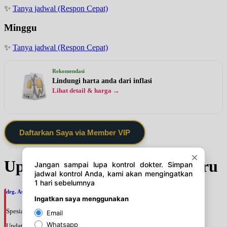
✨
Tanya jadwal (Respon Cepat)
Minggu
✨
Tanya jadwal (Respon Cepat)
Rekomendasi
Lindungi harta anda dari inflasi
Lihat detail & harga →
Daftarkan Saya via Member VIP
Update Jadwal Dokter terbaru
drg. Astri Hapsari, SpBM
Spesialis: Gigi & Mulut
Update terakhir: 2026-08-09 18:38:18