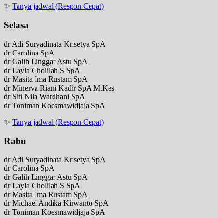
✨
Tanya jadwal (Respon Cepat)
Selasa
dr Adi Suryadinata Krisetya SpA
dr Carolina SpA
dr Galih Linggar Astu SpA
dr Layla Cholilah S SpA
dr Masita Ima Rustam SpA
dr Minerva Riani Kadir SpA M.Kes
dr Siti Nila Wardhani SpA
dr Toniman Koesmawidjaja SpA
✨
Tanya jadwal (Respon Cepat)
Rabu
dr Adi Suryadinata Krisetya SpA
dr Carolina SpA
dr Galih Linggar Astu SpA
dr Layla Cholilah S SpA
dr Masita Ima Rustam SpA
dr Michael Andika Kirwanto SpA
dr Toniman Koesmawidjaja SpA