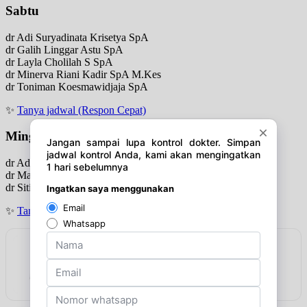
Sabtu
dr Adi Suryadinata Krisetya SpA
dr Galih Linggar Astu SpA
dr Layla Cholilah S SpA
dr Minerva Riani Kadir SpA M.Kes
dr Toniman Koesmawidjaja SpA
✨
Tanya jadwal (Respon Cepat)
Minggu
dr Adi Suryadinata Krisetya SpA
dr Masita Ima Rustam SpA
dr Siti Nila Wardhani SpA
✨
Tanya jadwal (Respon Cepat)
Rekomendasi
Lindungi harta anda dari inflasi
Lihat detail & harga →