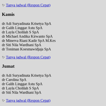
✨
Tanya jadwal (Respon Cepat)
Kamis
dr Adi Suryadinata Krisetya SpA
dr Galih Linggar Astu SpA
dr Layla Cholilah S SpA
dr Michael Andika Kirwanto SpA
dr Minerva Riani Kadir SpA M.Kes
dr Siti Nila Wardhani SpA
dr Toniman Koesmawidjaja SpA
✨
Tanya jadwal (Respon Cepat)
Jumat
dr Adi Suryadinata Krisetya SpA
dr Carolina SpA
dr Galih Linggar Astu SpA
dr Layla Cholilah S SpA
dr Siti Nila Wardhani SpA
✨
Tanya jadwal (Respon Cepat)