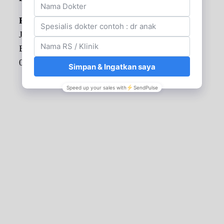
Primaya Hospital Bekasi Timur
Jl. H.M. Joyomartono, RT.03/RW.21, Margahayu
Bekasi Timur
021 8267 9999
Lihat di peta