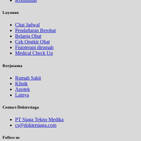
Komunitas
Layanan
Chat Jadwal
Pendaftaran Berobat
Belanja Obat
Cek Ongkir Obat
Fisioterapi dirumah
Medical Check Up
Kerjasama
Rumah Sakit
Klinik
Apotek
Lainya
Contact Doktersiaga
PT Siaga Tekno Medika
cs@doktersiaga.com
Follow us