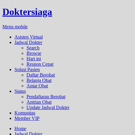
Doktersiaga
Menu mobile
Asisten Virtual
Jadwal Dokter
Search
Browse
Hari ini
Respon Cepat
Solusi Pasien
Daftar Berobat
Belanja Obat
Antar Obat
Status
Pendaftaran Berobat
Antrian Obat
Update Jadwal Dokter
Komunitas
Member VIP
Home
Jadwal Dokter