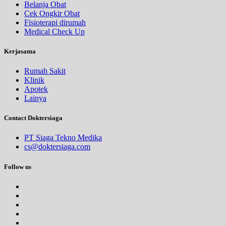
Belanja Obat
Cek Ongkir Obat
Fisioterapi dirumah
Medical Check Up
Kerjasama
Rumah Sakit
Klinik
Apotek
Lainya
Contact Doktersiaga
PT Siaga Tekno Medika
cs@doktersiaga.com
Follow us