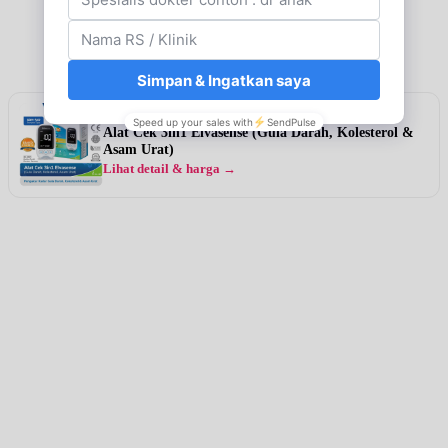
Rekomendasi
Alat Cek 3in1 Elvasense (Gula Darah, Kolesterol &
Asam Urat)
Lihat detail & harga →