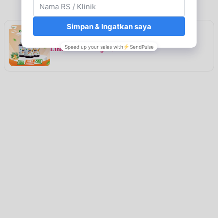
Rekomendasi
VITASMA KIDS PAKET 3 BOTOL
Lihat detail & harga →