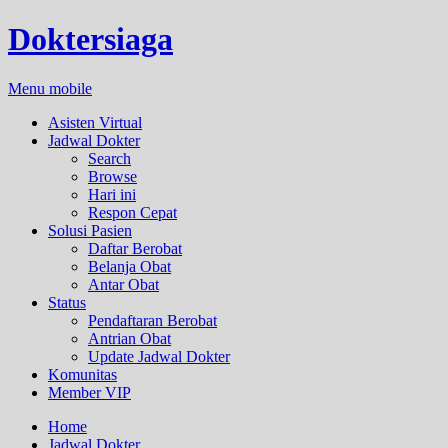
Doktersiaga
Menu mobile
Asisten Virtual
Jadwal Dokter
Search
Browse
Hari ini
Respon Cepat
Solusi Pasien
Daftar Berobat
Belanja Obat
Antar Obat
Status
Pendaftaran Berobat
Antrian Obat
Update Jadwal Dokter
Komunitas
Member VIP
Home
Jadwal Dokter