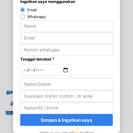
Rekomendasi
Omron Tensimeter Digital HEM-7124
Lihat detail & harga →