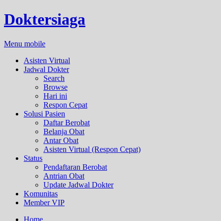
Doktersiaga
Menu mobile
Asisten Virtual
Jadwal Dokter
Search
Browse
Hari ini
Respon Cepat
Solusi Pasien
Daftar Berobat
Belanja Obat
Antar Obat
Asisten Virtual (Respon Cepat)
Status
Pendaftaran Berobat
Antrian Obat
Update Jadwal Dokter
Komunitas
Member VIP
Home