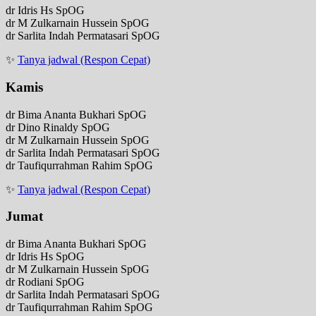
dr Idris Hs SpOG
dr M Zulkarnain Hussein SpOG
dr Sarlita Indah Permatasari SpOG
✨
Tanya jadwal (Respon Cepat)
Kamis
dr Bima Ananta Bukhari SpOG
dr Dino Rinaldy SpOG
dr M Zulkarnain Hussein SpOG
dr Sarlita Indah Permatasari SpOG
dr Taufiqurrahman Rahim SpOG
✨
Tanya jadwal (Respon Cepat)
Jumat
dr Bima Ananta Bukhari SpOG
dr Idris Hs SpOG
dr M Zulkarnain Hussein SpOG
dr Rodiani SpOG
dr Sarlita Indah Permatasari SpOG
dr Taufiqurrahman Rahim SpOG