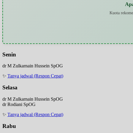
Ap
Kuota rekomen
Senin
dr M Zulkarnain Hussein SpOG
✨
Tanya jadwal (Respon Cepat)
Selasa
dr M Zulkarnain Hussein SpOG
dr Rodiani SpOG
✨
Tanya jadwal (Respon Cepat)
Rabu