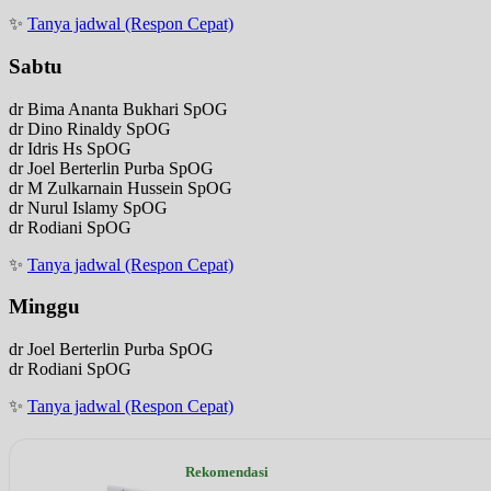
✨
Tanya jadwal (Respon Cepat)
Sabtu
dr Bima Ananta Bukhari SpOG
dr Dino Rinaldy SpOG
dr Idris Hs SpOG
dr Joel Berterlin Purba SpOG
dr M Zulkarnain Hussein SpOG
dr Nurul Islamy SpOG
dr Rodiani SpOG
✨
Tanya jadwal (Respon Cepat)
Minggu
dr Joel Berterlin Purba SpOG
dr Rodiani SpOG
✨
Tanya jadwal (Respon Cepat)
Rekomendasi