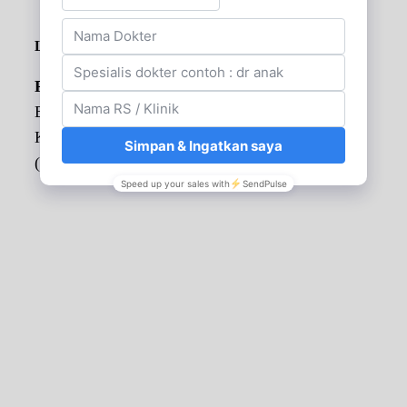
Lokasi Rumah Sakit
Pondok Indah Puri Indah
Blok S-2, Jalan Puri Indah, RT.1/RW.2,
Kembangan Selatan, , Jakarta
(021) 25695200
Lihat di peta