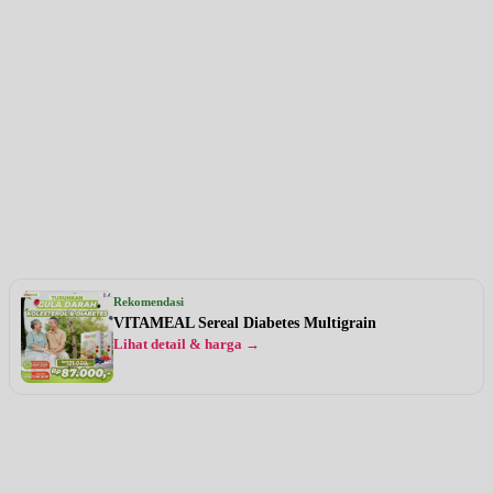
Rekomendasi
VITAMEAL Sereal Diabetes Multigrain
Lihat detail & harga →