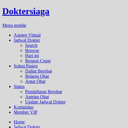
Doktersiaga
Menu mobile
Asisten Virtual
Jadwal Dokter
Search
Browse
Hari ini
Respon Cepat
Solusi Pasien
Daftar Berobat
Belanja Obat
Antar Obat
Status
Pendaftaran Berobat
Antrian Obat
Update Jadwal Dokter
Komunitas
Member VIP
Home
Jadwal Dokter