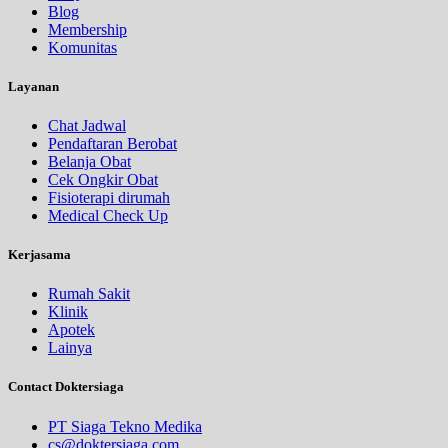
Blog
Membership
Komunitas
Layanan
Chat Jadwal
Pendaftaran Berobat
Belanja Obat
Cek Ongkir Obat
Fisioterapi dirumah
Medical Check Up
Kerjasama
Rumah Sakit
Klinik
Apotek
Lainya
Contact Doktersiaga
PT Siaga Tekno Medika
cs@doktersiaga.com