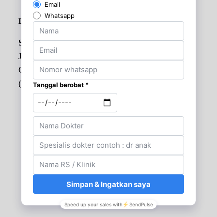
Lokasi Rumah Sakit
Sari Asih Ciledug
Jl. HOS Cokroaminoto No.38, Sudimara Tim.,
Ciledug, Kota Tangerang, Banten 15151
(021) 7333430
Lihat di peta