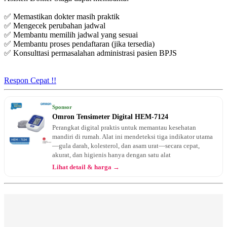
✅ Memastikan dokter masih praktik
Selasa, 01/09/2026
✅ Mengecek perubahan jadwal
Jam 10:00 - 13:00
✅ Membantu memilih jadwal yang sesuai
EKSEKUTIF
✅ Membantu proses pendaftaran (jika tersedia)
✅ Konsulttasi permasalahan administrasi pasien BPJS
Kamis, 03/09/2026
Jam 10:00 - 13:00
EKSEKUTIF
Respon Cepat !!
Selasa, 08/09/2026
Jam 10:00 - 13:00
Sponsor
EKSEKUTIF
Omron Tensimeter Digital HEM-7124
Perangkat digital praktis untuk memantau kesehatan
mandiri di rumah. Alat ini mendeteksi tiga indikator utama
—gula darah, kolesterol, dan asam urat—secara cepat,
akurat, dan higienis hanya dengan satu alat
Lihat detail & harga →