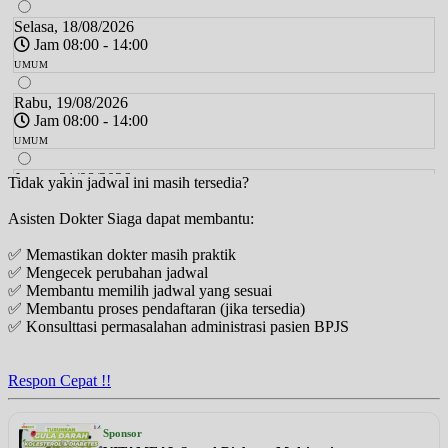
Selasa, 18/08/2026
Jam 08:00 - 14:00
UMUM
Rabu, 19/08/2026
Jam 08:00 - 14:00
UMUM
Jumat, 21/08/2026
Tidak yakin jadwal ini masih tersedia?
Jam 08:00 - 11:00
Asisten Dokter Siaga dapat membantu:
UMUM
✅ Memastikan dokter masih praktik
Selasa, 25/08/2026
✅ Mengecek perubahan jadwal
Jam 08:00 - 14:00
✅ Membantu memilih jadwal yang sesuai
UMUM
✅ Membantu proses pendaftaran (jika tersedia)
✅ Konsulttasi permasalahan administrasi pasien BPJS
Rabu, 26/08/2026
Jam 08:00 - 14:00
UMUM
Respon Cepat !!
Jumat, 28/08/2026
Jam 08:00 - 11:00
Sponsor
UMUM