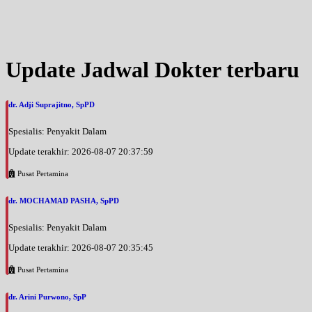
Kamis, 03/09/2026
Jam 18:00 - 22:00
UMUM
Jumat, 04/09/2026
Update Jadwal Dokter terbaru
Jam 18:00 - 22:00
UMUM
dr. Adji Suprajitno, SpPD
Spesialis: Penyakit Dalam
Update terakhir: 2026-08-07 20:37:59
Pusat Pertamina
dr. MOCHAMAD PASHA, SpPD
Spesialis: Penyakit Dalam
Update terakhir: 2026-08-07 20:35:45
Pusat Pertamina
dr. Arini Purwono, SpP