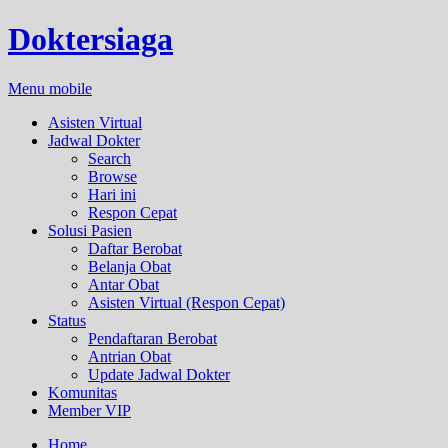
Doktersiaga
Menu mobile
Asisten Virtual
Jadwal Dokter
Search
Browse
Hari ini
Respon Cepat
Solusi Pasien
Daftar Berobat
Belanja Obat
Antar Obat
Asisten Virtual (Respon Cepat)
Status
Pendaftaran Berobat
Antrian Obat
Update Jadwal Dokter
Komunitas
Member VIP
Home