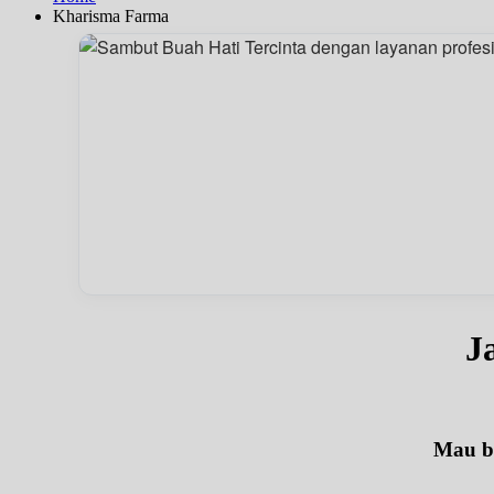
Kharisma Farma
J
Mau be