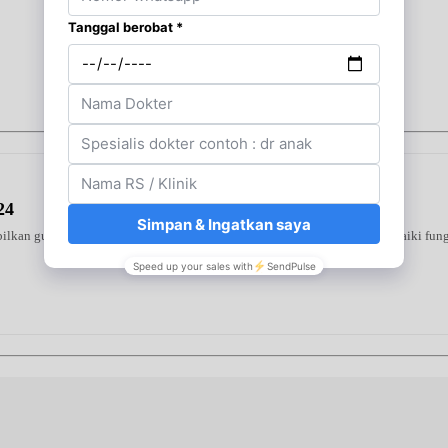
24
ilkan gula darah tinggi. Diformulasikan khusus guna membantu memperbaiki fungsi 