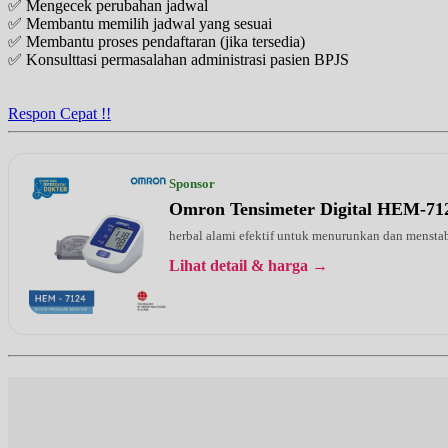
✅ Mengecek perubahan jadwal
Jam 18:00 - 22:00
✅ Membantu memilih jadwal yang sesuai
UMUM
✅ Membantu proses pendaftaran (jika tersedia)
✅ Konsulttasi permasalahan administrasi pasien BPJS
Rabu, 19/08/2026
Jam 18:00 - 22:00
UMUM
Respon Cepat !!
Kamis, 20/08/2026
Jam 18:00 - 22:00
UMUM
Sponsor
Omron Tensimeter Digital HEM-71
Jumat, 21/08/2026
Jam 18:00 - 22:00
herbal alami efektif untuk menurunkan dan menstab
UMUM
Lihat detail & harga →
Senin, 24/08/2026
Jam 18:00 - 22:00
UMUM
Selasa, 25/08/2026
Jam 18:00 - 22:00
UMUM
Rabu, 26/08/2026