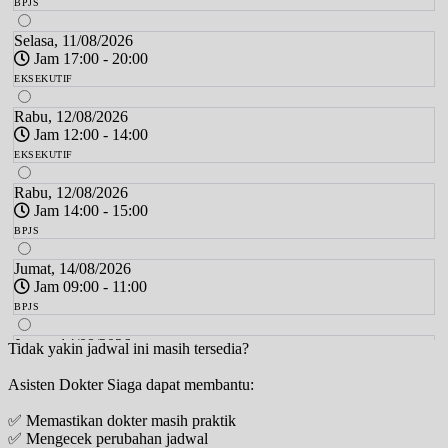
BPJS
Selasa, 11/08/2026
Jam 17:00 - 20:00
EKSEKUTIF
Rabu, 12/08/2026
Jam 12:00 - 14:00
EKSEKUTIF
Rabu, 12/08/2026
Jam 14:00 - 15:00
BPJS
Jumat, 14/08/2026
Jam 09:00 - 11:00
BPJS
Jumat, 14/08/2026
Tidak yakin jadwal ini masih tersedia?
Jam 13:00 - 15:00
Asisten Dokter Siaga dapat membantu:
BPJS
✅ Memastikan dokter masih praktik
Jumat, 14/08/2026
✅ Mengecek perubahan jadwal
Jam 15:00 - 17:00