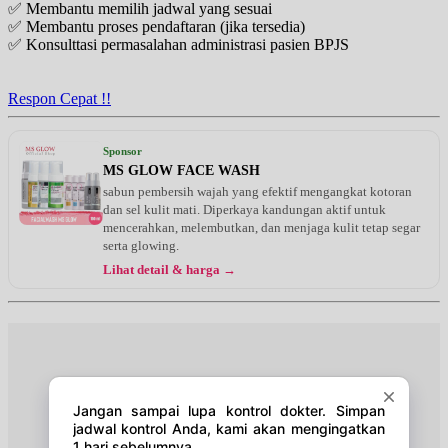
✅ Membantu memilih jadwal yang sesuai
EKSEKUTIF
✅ Membantu proses pendaftaran (jika tersedia)
✅ Konsulttasi permasalahan administrasi pasien BPJS
Selasa, 18/08/2026
Jam 14:00 - 16:00
BPJS
Respon Cepat !!
Selasa, 18/08/2026
Jam 17:00 - 20:00
Sponsor
EKSEKUTIF
MS GLOW FACE WASH
sabun pembersih wajah yang efektif mengangkat kotoran
Rabu, 19/08/2026
dan sel kulit mati. Diperkaya kandungan aktif untuk
Jam 12:00 - 14:00
mencerahkan, melembutkan, dan menjaga kulit tetap segar
EKSEKUTIF
serta glowing.
Lihat detail & harga →
Rabu, 19/08/2026
Jam 14:00 - 15:00
BPJS
Jumat, 21/08/2026
Jam 09:00 - 11:00
BPJS
Jumat, 21/08/2026
Jam 13:00 - 15:00