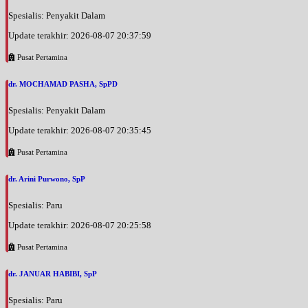
Jam 14:00 - 15:00
Spesialis: Penyakit Dalam
BPJS
Update terakhir: 2026-08-07 20:37:59
Jumat, 04/09/2026
Pusat Pertamina
Jam 09:00 - 11:00
BPJS
dr. MOCHAMAD PASHA, SpPD
Jumat, 04/09/2026
Spesialis: Penyakit Dalam
Jam 13:00 - 15:00
BPJS
Update terakhir: 2026-08-07 20:35:45
Pusat Pertamina
Jumat, 04/09/2026
Jam 15:00 - 17:00
dr. Arini Purwono, SpP
EKSEKUTIF
Spesialis: Paru
Update terakhir: 2026-08-07 20:25:58
Pusat Pertamina
dr. JANUAR HABIBI, SpP
Spesialis: Paru