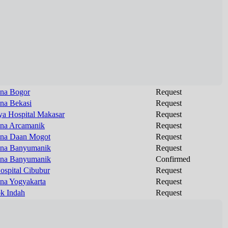
na Bogor
Request
na Bekasi
Request
ya Hospital Makasar
Request
na Arcamanik
Request
na Daan Mogot
Request
na Banyumanik
Request
na Banyumanik
Confirmed
ospital Cibubur
Request
na Yogyakarta
Request
k Indah
Request