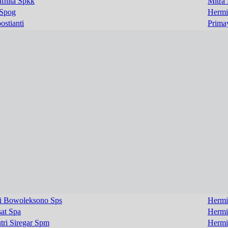
fnita Spkk
Mitra
 Spog
Hermi
ostianti
Prima
i Bowoleksono Sps
Hermi
at Spa
Hermi
tri Siregar Spm
Hermi