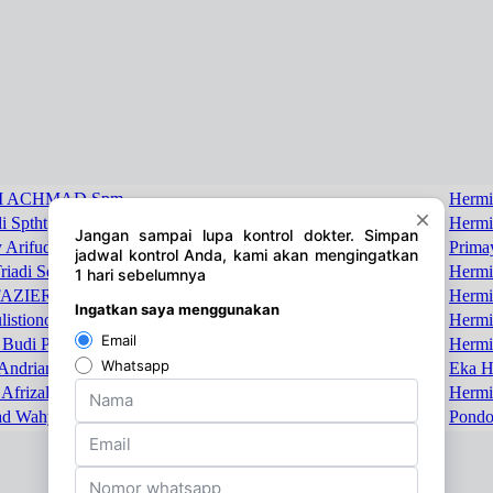
I ACHMAD Spm
Hermi
i Sptht
Hermi
y Arifuddin Spog
Prima
iadi Setiawan Spjp
Hermi
AZIER AZWAR Spbm
Hermi
istiono
Hermi
ka Budi Peranawengrum SpOG
Hermi
Andrian Suparman Sps
Eka H
frizal Farkhan Spot
Hermi
 Wahyudi Spot
Pondo