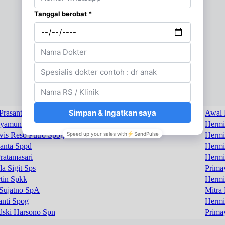
 Prasanti Spkk
Awal 
yamun Spb
Hermi
is Reso Putro Spog
Hermi
santa Sppd
Hermi
ratamasari
Hermi
a Sigit Sps
Prima
tin Spkk
Hermi
Sujatno SpA
Mitra
anti Spog
Hermi
dski Harsono Spn
Prima