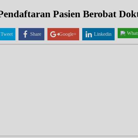
Pendaftaran Pasien Berobat Dok
What
Tweet
Share
Google+
Linkedin