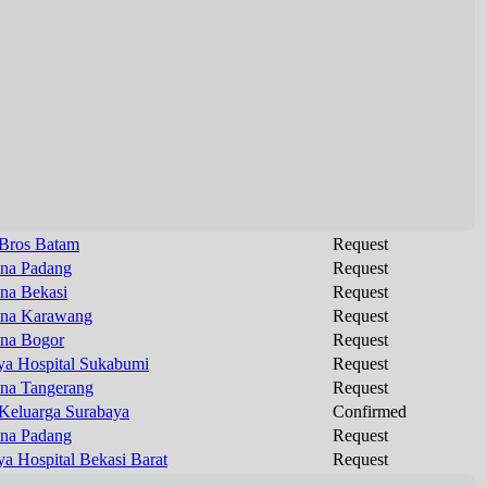
Bros Batam
Request
na Padang
Request
na Bekasi
Request
na Karawang
Request
na Bogor
Request
ya Hospital Sukabumi
Request
na Tangerang
Request
 Keluarga Surabaya
Confirmed
na Padang
Request
ya Hospital Bekasi Barat
Request