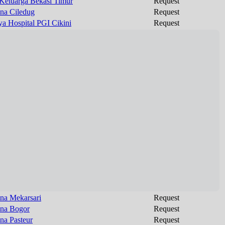
 Keluarga Bekasi Timur
Request
na Ciledug
Request
ya Hospital PGI Cikini
Request
na Mekarsari
Request
na Bogor
Request
na Pasteur
Request