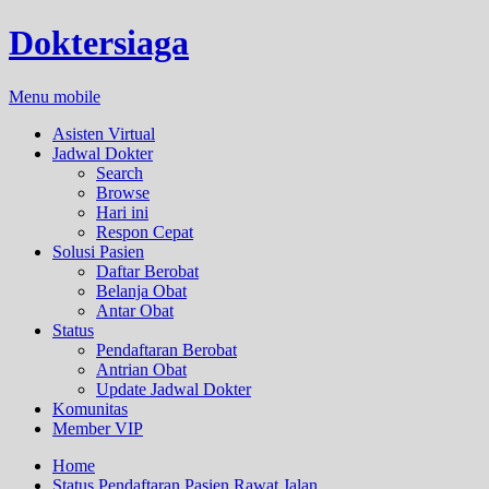
Doktersiaga
Menu mobile
Asisten Virtual
Jadwal Dokter
Search
Browse
Hari ini
Respon Cepat
Solusi Pasien
Daftar Berobat
Belanja Obat
Antar Obat
Status
Pendaftaran Berobat
Antrian Obat
Update Jadwal Dokter
Komunitas
Member VIP
Home
Status Pendaftaran Pasien Rawat Jalan