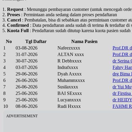
1.
Request
: Menunggu pembayaran customer (untuk mencegah order 
2.
Proses
: Permintaan anda sedang dalam proses pendaftaran
3.
Cancel
: Pembatalan, bisa di sebabkan atas permintaan customer ata
4.
Confirmed
: Data pendaftaran anda sudah di terima & terdaftar di
5.
Kuota Full
: Pendaftaran sudah ditutup karena kuota pasien sudah
No
Tgl Daftar
Nama Pasien
1
03-08-2026
Nafeezxxxx
Prof.DR d
2
31-07-2026
ALTAN xxxx
Prof.DR d
3
30-07-2026
R Debbxxxx
dr Serina 
4
03-07-2026
Indrafxxxx
Fahry Ha
5
29-06-2026
Dyah Axxxx
drg Bima
6
26-06-2026
Muhammxxxx
Prof.DR d
7
26-06-2026
Susilaxxxx
dr Yui Mu
8
25-06-2026
BAI SExxxx
dr Firstis
9
25-06-2026
Lucyanxxxx
dr HEID
10
08-06-2026
Rudi Hxxxx
FAHMI R
ADVERTISEMENT