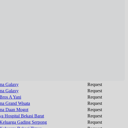
na Galaxy
Request
na Galaxy
Request
Bros A Yani
Request
na Grand Wisata
Request
na Daan Mogot
Request
ya Hospital Bekasi Barat
Request
 Keluarga Gading Serpong
Request