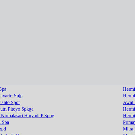
Spa
Hermi
ayartri Spjp
Hermi
ianto Spot
Awal 
Putri Pitoyo Spkga
Hermi
 Nirmalasari Haryadi P Spog
Hermi
i Spa
Prima
ppd
Mitra