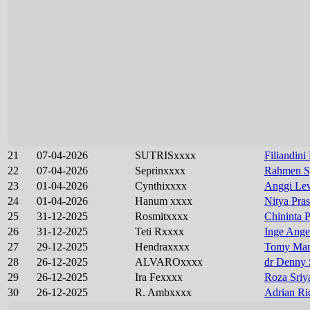
21
07-04-2026
SUTRISxxxx
Filiandini
22
07-04-2026
Seprinxxxx
Rahmen S
23
01-04-2026
Cynthixxxx
Anggi Lew
24
01-04-2026
Hanum xxxx
Nitya Pra
25
31-12-2025
Rosmitxxxx
Chininta P
26
31-12-2025
Teti Rxxxx
Inge Angel
27
29-12-2025
Hendraxxxx
Tomy Mar
28
26-12-2025
ALVAROxxxx
dr Denny 
29
26-12-2025
Ira Fexxxx
Roza Sriy
30
26-12-2025
R. Ambxxxx
Adrian Ri