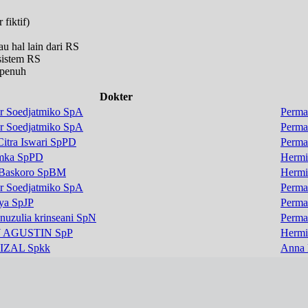
fiktif)
u hal lain dari RS
 sistem RS
 penuh
Dokter
r Soedjatmiko SpA
Perma
r Soedjatmiko SpA
Perma
Citra Iswari SpPD
Perma
mka SpPD
Hermi
 Baskoro SpBM
Hermi
r Soedjatmiko SpA
Perma
ya SpJP
Perma
a nuzulia krinseani SpN
Perma
Y AGUSTIN SpP
Hermi
IZAL Spkk
Anna 