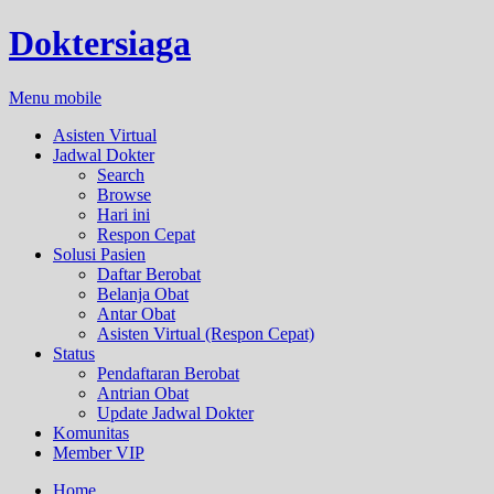
Doktersiaga
Menu mobile
Asisten Virtual
Jadwal Dokter
Search
Browse
Hari ini
Respon Cepat
Solusi Pasien
Daftar Berobat
Belanja Obat
Antar Obat
Asisten Virtual (Respon Cepat)
Status
Pendaftaran Berobat
Antrian Obat
Update Jadwal Dokter
Komunitas
Member VIP
Home