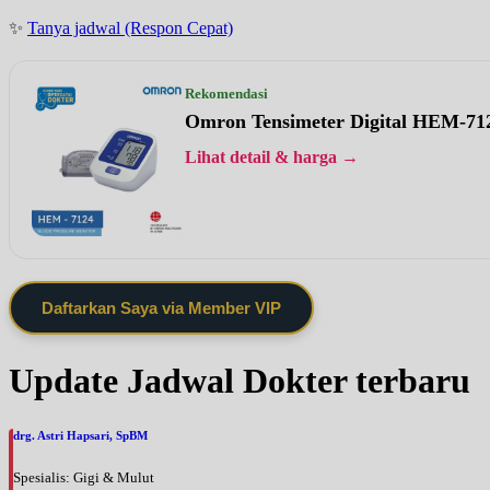
✨
Tanya jadwal (Respon Cepat)
Rekomendasi
Omron Tensimeter Digital HEM-71
Lihat detail & harga →
Daftarkan Saya via Member VIP
Update Jadwal Dokter terbaru
drg. Astri Hapsari, SpBM
Spesialis: Gigi & Mulut