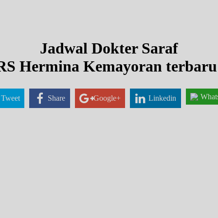
Jadwal Dokter Saraf
RS Hermina Kemayoran terbaru
What
Tweet
Share
Google+
Linkedin