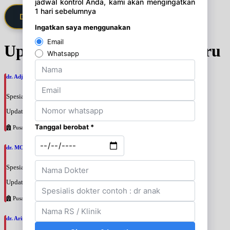
Daftarkan Saya via Member VIP
Update Jadwal Dokter terbaru
dr. Adji Suprajitno, SpPD
Spesialis: Penyakit Dalam
Update terakhir: 2026-08-07 20:37:59
Pusat Pertamina
dr. MOCHAMAD PASHA, SpPD
Spesialis: Penyakit Dalam
Update terakhir: 2026-08-07 20:35:45
Pusat Pertamina
dr. Arini Purwono, SpP