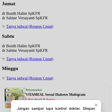
Jumat
dr Basith Halim SpKFR
dr Sabine Versayanti SpKFR
✨
Tanya jadwal (Respon Cepat)
Sabtu
dr Basith Halim SpKFR
dr Sabine Versayanti SpKFR
✨
Tanya jadwal (Respon Cepat)
Minggu
✨
Tanya jadwal (Respon Cepat)
Rekomendasi
VITAMEAL Sereal Diabetes Multigrain
Lihat detail & harga →