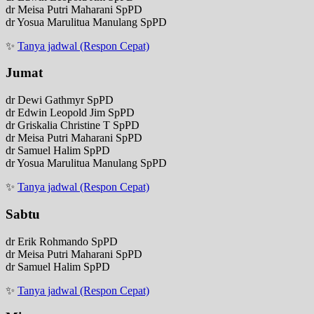
dr Meisa Putri Maharani SpPD
dr Yosua Marulitua Manulang SpPD
✨
Tanya jadwal (Respon Cepat)
Jumat
dr Dewi Gathmyr SpPD
dr Edwin Leopold Jim SpPD
dr Griskalia Christine T SpPD
dr Meisa Putri Maharani SpPD
dr Samuel Halim SpPD
dr Yosua Marulitua Manulang SpPD
✨
Tanya jadwal (Respon Cepat)
Sabtu
dr Erik Rohmando SpPD
dr Meisa Putri Maharani SpPD
dr Samuel Halim SpPD
✨
Tanya jadwal (Respon Cepat)