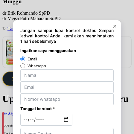
Minggu
dr Erik Rohmando SpPD
dr Meisa Putri Maharani SpPD
✨
Tanya jadwal (Respon Cepat)
Rekomendasi
VITAMEAL Sereal Diabetes Multigrain
Lihat detail & harga →
Daftarkan Saya via Member VIP
Update Jadwal Dokter terbaru
dr. Adji Suprajitno, SpPD
Spesialis: Penyakit Dalam
Update terakhir: 2026-08-07 20:37:59