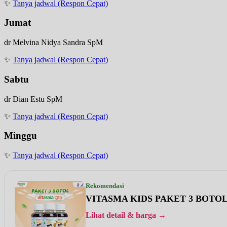
✨
Tanya jadwal (Respon Cepat)
Jumat
dr Melvina Nidya Sandra SpM
✨
Tanya jadwal (Respon Cepat)
Sabtu
dr Dian Estu SpM
✨
Tanya jadwal (Respon Cepat)
Minggu
✨
Tanya jadwal (Respon Cepat)
Rekomendasi
VITASMA KIDS PAKET 3 BOTO
Lihat detail & harga →