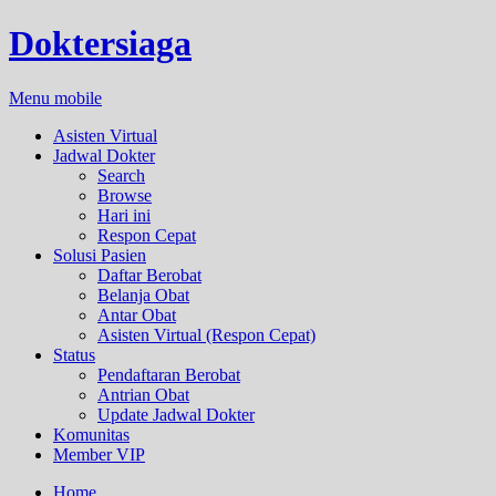
Doktersiaga
Menu mobile
Asisten Virtual
Jadwal Dokter
Search
Browse
Hari ini
Respon Cepat
Solusi Pasien
Daftar Berobat
Belanja Obat
Antar Obat
Asisten Virtual (Respon Cepat)
Status
Pendaftaran Berobat
Antrian Obat
Update Jadwal Dokter
Komunitas
Member VIP
Home