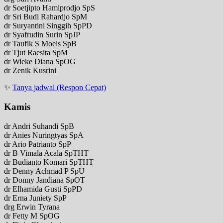
dr Soetjipto Hamiprodjo SpS
dr Sri Budi Rahardjo SpM
dr Suryantini Singgih SpPD
dr Syafrudin Surin SpJP
dr Taufik S Moeis SpB
dr Tjut Raesita SpM
dr Wieke Diana SpOG
dr Zenik Kusrini
✨
Tanya jadwal (Respon Cepat)
Kamis
dr Andri Suhandi SpB
dr Anies Nuringtyas SpA
dr Ario Patrianto SpP
dr B Vimala Acala SpTHT
dr Budianto Komari SpTHT
dr Denny Achmad P SpU
dr Donny Jandiana SpOT
dr Elhamida Gusti SpPD
dr Erna Juniety SpP
drg Erwin Tyrana
dr Fetty M SpOG