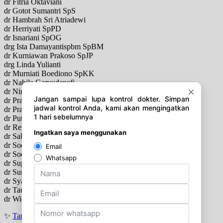
dr Fitria Oktaviani
dr Gotot Sumantri SpS
dr Hambrah Sri Atriadewi
dr Herriyati SpPD
dr Isnariani SpOG
drg Ista Damayantispbm SpBM
dr Kurniawan Prakoso SpJP
drg Linda Yulianti
dr Murniati Boediono SpKK
dr Nabila Garyudanefi
dr Nina Roiana SpKK
dr Prasila Darwin SpKJ
dr Pratiwo Sardjuno SpA
dr Putri Avryna Dhistiarinie SpPD
dr Rezka Arthur Putra SpTHT
dr Sakti C Maharani SpKK
dr Soemardjito SpB
dr Soetjipto Hamiprodjo SpS
dr Supiyanti SpM
dr Suryantini Singgih SpPD
dr Syafrudin Surin SpJP
dr Taufik S Moeis SpB
dr Wieke Diana SpOG
✨
Tanya jadwal (Respon Cepat)