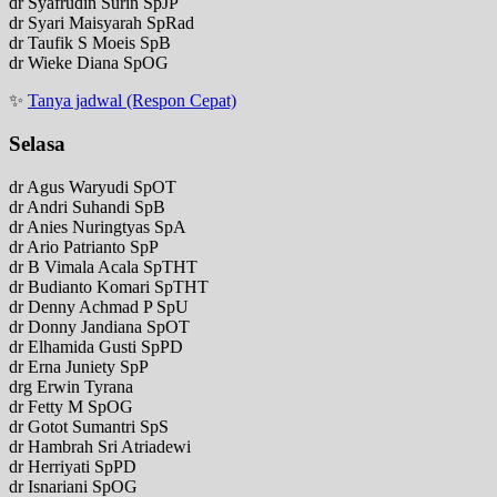
dr Syafrudin Surin SpJP
dr Syari Maisyarah SpRad
dr Taufik S Moeis SpB
dr Wieke Diana SpOG
✨
Tanya jadwal (Respon Cepat)
Selasa
dr Agus Waryudi SpOT
dr Andri Suhandi SpB
dr Anies Nuringtyas SpA
dr Ario Patrianto SpP
dr B Vimala Acala SpTHT
dr Budianto Komari SpTHT
dr Denny Achmad P SpU
dr Donny Jandiana SpOT
dr Elhamida Gusti SpPD
dr Erna Juniety SpP
drg Erwin Tyrana
dr Fetty M SpOG
dr Gotot Sumantri SpS
dr Hambrah Sri Atriadewi
dr Herriyati SpPD
dr Isnariani SpOG