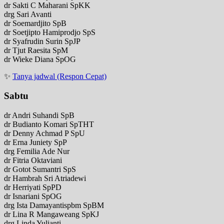
dr Sakti C Maharani SpKK
drg Sari Avanti
dr Soemardjito SpB
dr Soetjipto Hamiprodjo SpS
dr Syafrudin Surin SpJP
dr Tjut Raesita SpM
dr Wieke Diana SpOG
✨
Tanya jadwal (Respon Cepat)
Sabtu
dr Andri Suhandi SpB
dr Budianto Komari SpTHT
dr Denny Achmad P SpU
dr Erna Juniety SpP
drg Femilia Ade Nur
dr Fitria Oktaviani
dr Gotot Sumantri SpS
dr Hambrah Sri Atriadewi
dr Herriyati SpPD
dr Isnariani SpOG
drg Ista Damayantispbm SpBM
dr Lina R Mangaweang SpKJ
drg Linda Yulianti