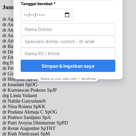
Jumat
dr Agus Waryudi SpOT
dr Andri Suhandi SpB
dr Anies Nuringtyas SpA
dr Anton Isdijanto SpPD
dr Ario Patrianto SpP
dr Budianto Komari SpTHT
dr Denny Achmad P SpU
dr Erna Juniety SpP
drg Femilia Ade Nur
dr Fetty M SpOG
dr Gotot Sumantri SpS
dr Herriyati SpPD
dr Isnariani SpOG
dr Kurniawan Prakoso SpJP
drg Linda Yulianti
dr Nabila Garyudanefi
dr Nina Roiana SpKK
dr Pradana Akmaja C SpOG
dr Pratiwo Sardjuno SpA
dr Putri Avryna Dhistiarinie SpPD
dr Renie Augustine SpTHT
dr Ruth Nindyasari SpM