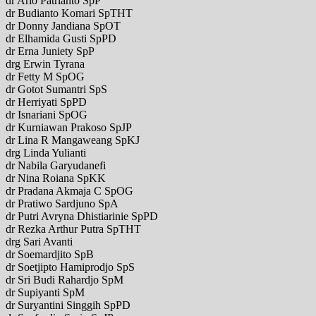
dr Ario Patrianto SpP
dr Budianto Komari SpTHT
dr Donny Jandiana SpOT
dr Elhamida Gusti SpPD
dr Erna Juniety SpP
drg Erwin Tyrana
dr Fetty M SpOG
dr Gotot Sumantri SpS
dr Herriyati SpPD
dr Isnariani SpOG
dr Kurniawan Prakoso SpJP
dr Lina R Mangaweang SpKJ
drg Linda Yulianti
dr Nabila Garyudanefi
dr Nina Roiana SpKK
dr Pradana Akmaja C SpOG
dr Pratiwo Sardjuno SpA
dr Putri Avryna Dhistiarinie SpPD
dr Rezka Arthur Putra SpTHT
drg Sari Avanti
dr Soemardjito SpB
dr Soetjipto Hamiprodjo SpS
dr Sri Budi Rahardjo SpM
dr Supiyanti SpM
dr Suryantini Singgih SpPD