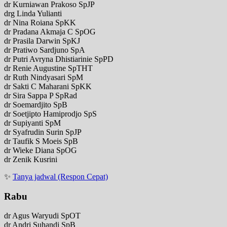
dr Kurniawan Prakoso SpJP
drg Linda Yulianti
dr Nina Roiana SpKK
dr Pradana Akmaja C SpOG
dr Prasila Darwin SpKJ
dr Pratiwo Sardjuno SpA
dr Putri Avryna Dhistiarinie SpPD
dr Renie Augustine SpTHT
dr Ruth Nindyasari SpM
dr Sakti C Maharani SpKK
dr Sira Sappa P SpRad
dr Soemardjito SpB
dr Soetjipto Hamiprodjo SpS
dr Supiyanti SpM
dr Syafrudin Surin SpJP
dr Taufik S Moeis SpB
dr Wieke Diana SpOG
dr Zenik Kusrini
✨
Tanya jadwal (Respon Cepat)
Rabu
dr Agus Waryudi SpOT
dr Andri Suhandi SpB