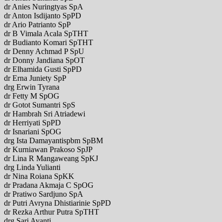
dr Anies Nuringtyas SpA
dr Anton Isdijanto SpPD
dr Ario Patrianto SpP
dr B Vimala Acala SpTHT
dr Budianto Komari SpTHT
dr Denny Achmad P SpU
dr Donny Jandiana SpOT
dr Elhamida Gusti SpPD
dr Erna Juniety SpP
drg Erwin Tyrana
dr Fetty M SpOG
dr Gotot Sumantri SpS
dr Hambrah Sri Atriadewi
dr Herriyati SpPD
dr Isnariani SpOG
drg Ista Damayantispbm SpBM
dr Kurniawan Prakoso SpJP
dr Lina R Mangaweang SpKJ
drg Linda Yulianti
dr Nina Roiana SpKK
dr Pradana Akmaja C SpOG
dr Pratiwo Sardjuno SpA
dr Putri Avryna Dhistiarinie SpPD
dr Rezka Arthur Putra SpTHT
drg Sari Avanti