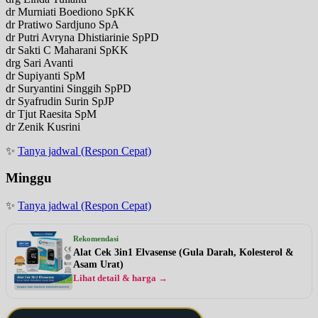
dr Murniati Boediono SpKK
dr Pratiwo Sardjuno SpA
dr Putri Avryna Dhistiarinie SpPD
dr Sakti C Maharani SpKK
drg Sari Avanti
dr Supiyanti SpM
dr Suryantini Singgih SpPD
dr Syafrudin Surin SpJP
dr Tjut Raesita SpM
dr Zenik Kusrini
✨
Tanya jadwal (Respon Cepat)
Minggu
✨
Tanya jadwal (Respon Cepat)
Rekomendasi
Alat Cek 3in1 Elvasense (Gula Darah, Kolesterol &
Asam Urat)
Lihat detail & harga →