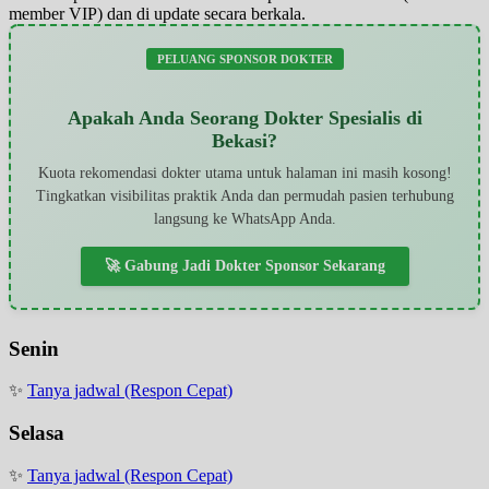
member VIP) dan di update secara berkala.
PELUANG SPONSOR DOKTER
Apakah Anda Seorang Dokter Spesialis di
Bekasi?
Kuota rekomendasi dokter utama untuk halaman ini masih kosong!
Tingkatkan visibilitas praktik Anda dan permudah pasien terhubung
langsung ke WhatsApp Anda.
🚀 Gabung Jadi Dokter Sponsor Sekarang
Senin
✨
Tanya jadwal (Respon Cepat)
Selasa
✨
Tanya jadwal (Respon Cepat)