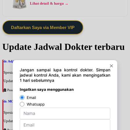
Lihat detail & harga →
Daftarkan Saya via Member VIP
Update Jadwal Dokter terbaru
dr. Adji Suprajitno, SpPD
Spesialis: Penyakit Dalam
Update terakhir: 2026-08-07 20:37:59
Pusat Pertamina
dr. MOCHAMAD PASHA, SpPD
Spesialis: Penyakit Dalam
Update terakhir: 2026-08-07 20:35:45
Pusat Pertamina