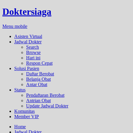
Doktersiaga
Menu mobile
Asisten Virtual
Jadwal Dokter
Search
Browse
Hari ini
Respon Cepat
Solusi Pasien
Daftar Berobat
Belanja Obat
Antar Obat
Status
Pendaftaran Berobat
Antrian Obat
Update Jadwal Dokter
Komunitas
Member VIP
Home
Jadwal Dokter