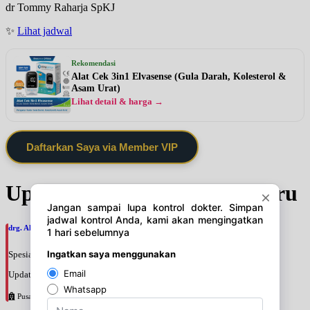
dr Tommy Raharja SpKJ
✨
Lihat jadwal
Rekomendasi
Alat Cek 3in1 Elvasense (Gula Darah, Kolesterol &
Asam Urat)
Lihat detail & harga →
Daftarkan Saya via Member VIP
Update Jadwal Dokter terbaru
drg. Ahmad Zulkifli, SpBM
Spesialis: Gigi
Update terakhir: 2026-08-06 12:42:05
Pusat Pertamina