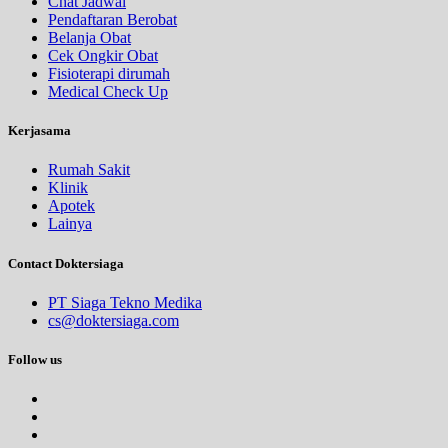
Chat Jadwal
Pendaftaran Berobat
Belanja Obat
Cek Ongkir Obat
Fisioterapi dirumah
Medical Check Up
Kerjasama
Rumah Sakit
Klinik
Apotek
Lainya
Contact Doktersiaga
PT Siaga Tekno Medika
cs@doktersiaga.com
Follow us