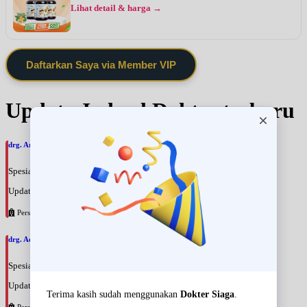
Lihat detail & harga →
Daftarkan Saya via Member VIP
Update Jadwal Dokter terbaru
drg. Arfan Badeges, SpBM
Spesialis: Gigi & Mulut
Update terakhir: 2026-08-09 18:35:24
Persahabatan
drg. Addys Rino Hariar, SpBM
Spesialis: Gigi & Mulut
Update terakhir: 2026-08-09 18:30:30
Persahabatan