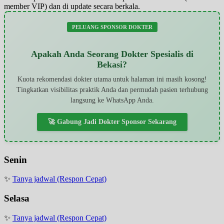
member VIP) dan di update secara berkala.
PELUANG SPONSOR DOKTER
Apakah Anda Seorang Dokter Spesialis di
Bekasi?
Kuota rekomendasi dokter utama untuk halaman ini masih kosong!
Tingkatkan visibilitas praktik Anda dan permudah pasien terhubung
langsung ke WhatsApp Anda.
🚀 Gabung Jadi Dokter Sponsor Sekarang
Senin
✨
Tanya jadwal (Respon Cepat)
Selasa
✨
Tanya jadwal (Respon Cepat)