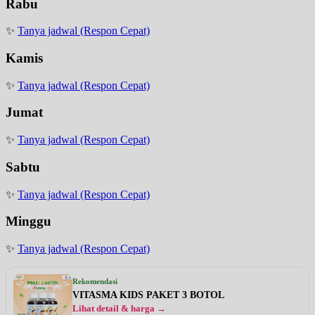
Rabu
✨
Tanya jadwal (Respon Cepat)
Kamis
✨
Tanya jadwal (Respon Cepat)
Jumat
✨
Tanya jadwal (Respon Cepat)
Sabtu
✨
Tanya jadwal (Respon Cepat)
Minggu
✨
Tanya jadwal (Respon Cepat)
Rekomendasi
VITASMA KIDS PAKET 3 BOTOL
Lihat detail & harga →