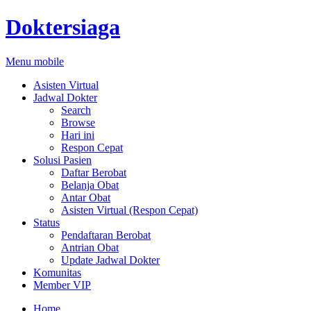
Doktersiaga
Menu mobile
Asisten Virtual
Jadwal Dokter
Search
Browse
Hari ini
Respon Cepat
Solusi Pasien
Daftar Berobat
Belanja Obat
Antar Obat
Asisten Virtual (Respon Cepat)
Status
Pendaftaran Berobat
Antrian Obat
Update Jadwal Dokter
Komunitas
Member VIP
Home