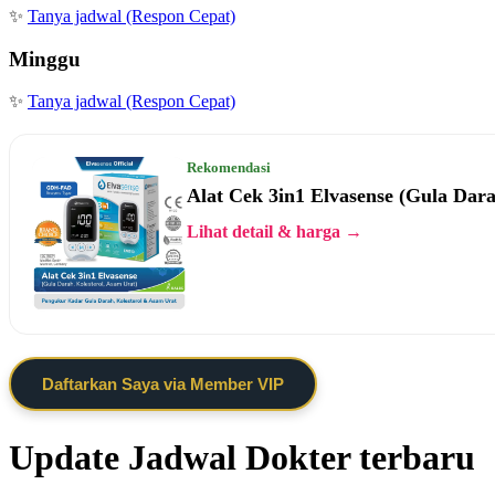
✨
Tanya jadwal (Respon Cepat)
Minggu
✨
Tanya jadwal (Respon Cepat)
Rekomendasi
Alat Cek 3in1 Elvasense (Gula Dar
Lihat detail & harga →
Daftarkan Saya via Member VIP
Update Jadwal Dokter terbaru