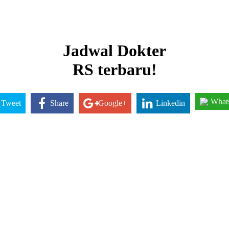
Jadwal Dokter
RS terbaru!
What
Tweet
Share
Google+
Linkedin