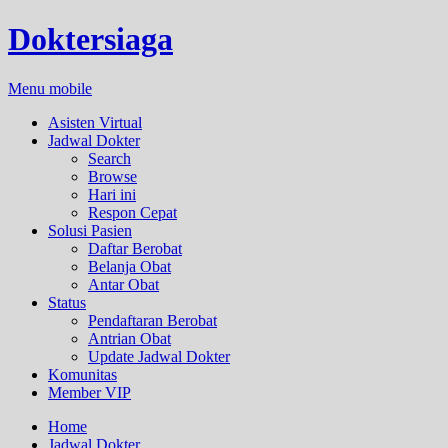
Doktersiaga
Menu mobile
Asisten Virtual
Jadwal Dokter
Search
Browse
Hari ini
Respon Cepat
Solusi Pasien
Daftar Berobat
Belanja Obat
Antar Obat
Status
Pendaftaran Berobat
Antrian Obat
Update Jadwal Dokter
Komunitas
Member VIP
Home
Jadwal Dokter