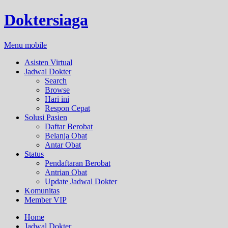
Doktersiaga
Menu mobile
Asisten Virtual
Jadwal Dokter
Search
Browse
Hari ini
Respon Cepat
Solusi Pasien
Daftar Berobat
Belanja Obat
Antar Obat
Status
Pendaftaran Berobat
Antrian Obat
Update Jadwal Dokter
Komunitas
Member VIP
Home
Jadwal Dokter