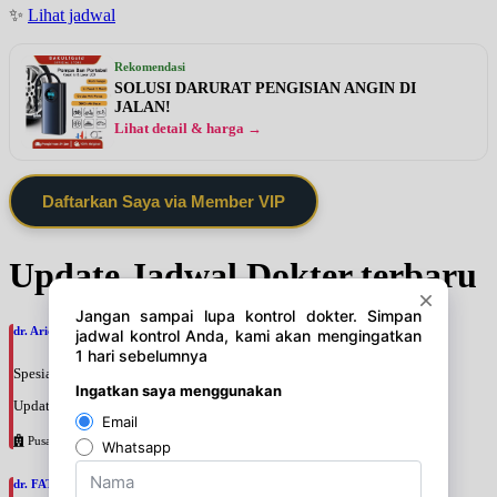
✨
Lihat jadwal
Rekomendasi
SOLUSI DARURAT PENGISIAN ANGIN DI
JALAN!
Lihat detail & harga →
Daftarkan Saya via Member VIP
Update Jadwal Dokter terbaru
dr. Ario Baskoro, SpU
Spesialis: Bedah Urologi
Update terakhir: 2026-08-06 18:46:06
Pusat Pertamina
dr. FATAN ABSHARI, SpU