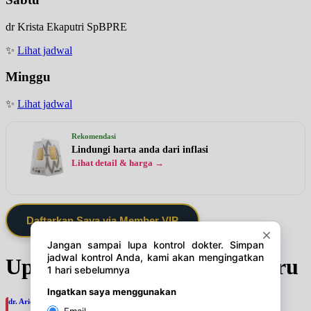
dr Krista Ekaputri SpBPRE
✨
Lihat jadwal
Minggu
✨
Lihat jadwal
Rekomendasi
Lindungi harta anda dari inflasi
Lihat detail & harga →
Daftarkan Saya via Member VIP
Update Jadwal Dokter terbaru
dr. Ario Baskoro, SpU