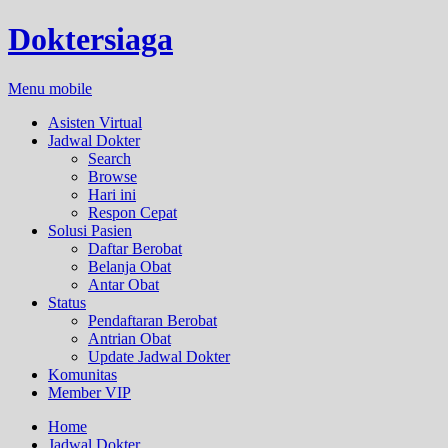
Doktersiaga
Menu mobile
Asisten Virtual
Jadwal Dokter
Search
Browse
Hari ini
Respon Cepat
Solusi Pasien
Daftar Berobat
Belanja Obat
Antar Obat
Status
Pendaftaran Berobat
Antrian Obat
Update Jadwal Dokter
Komunitas
Member VIP
Home
Jadwal Dokter