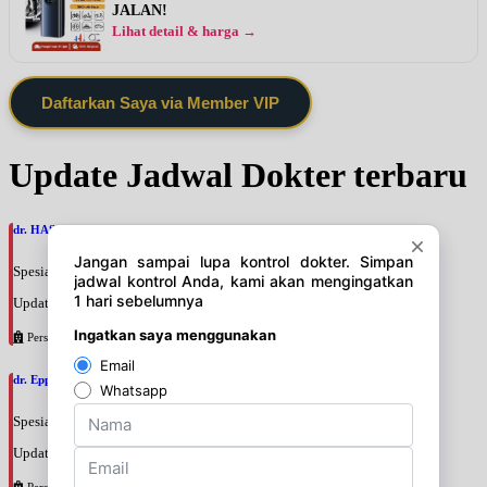
JALAN!
Lihat detail & harga →
Daftarkan Saya via Member VIP
Update Jadwal Dokter terbaru
dr. HASAN ALI ALHABSYI, SpPD
Spesialis: Penyakit Dalam
Update terakhir: 2026-08-10 16:56:59
Persahabatan
dr. Eppy, SpPD
Spesialis: Penyakit Dalam
Update terakhir: 2026-08-10 16:40:36
Persahabatan