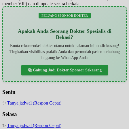
member VIP) dan di update secara berkala.
PELUANG SPONSOR DOKTER
Apakah Anda Seorang Dokter Spesialis di
Bekasi?
Kuota rekomendasi dokter utama untuk halaman ini masih kosong!
Tingkatkan visibilitas praktik Anda dan permudah pasien terhubung
langsung ke WhatsApp Anda.
🚀 Gabung Jadi Dokter Sponsor Sekarang
Senin
✨
Tanya jadwal (Respon Cepat)
Selasa
✨
Tanya jadwal (Respon Cepat)