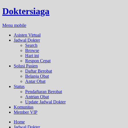
Doktersiaga
Menu mobile
Asisten Virtual
Jadwal Dokter
Search
Browse
Hari ini
Respon Cepat
Solusi Pasien
Daftar Berobat
Belanja Obat
Antar Obat
Status
Pendaftaran Berobat
Antrian Obat
Update Jadwal Dokter
Komunitas
Member VIP
Home
Jadwal Dokter