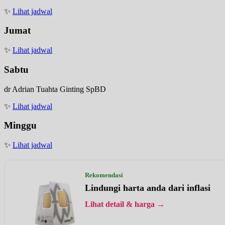
✨
Lihat jadwal
Jumat
✨
Lihat jadwal
Sabtu
dr Adrian Tuahta Ginting SpBD
✨
Lihat jadwal
Minggu
✨
Lihat jadwal
Rekomendasi
Lindungi harta anda dari inflasi
Lihat detail & harga →