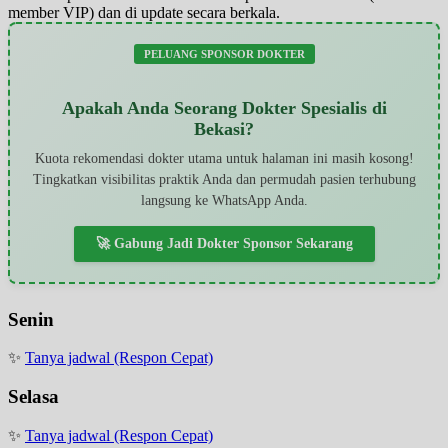
member VIP) dan di update secara berkala.
PELUANG SPONSOR DOKTER
Apakah Anda Seorang Dokter Spesialis di
Bekasi?
Kuota rekomendasi dokter utama untuk halaman ini masih kosong!
Tingkatkan visibilitas praktik Anda dan permudah pasien terhubung
langsung ke WhatsApp Anda.
🚀 Gabung Jadi Dokter Sponsor Sekarang
Senin
✨
Tanya jadwal (Respon Cepat)
Selasa
✨
Tanya jadwal (Respon Cepat)