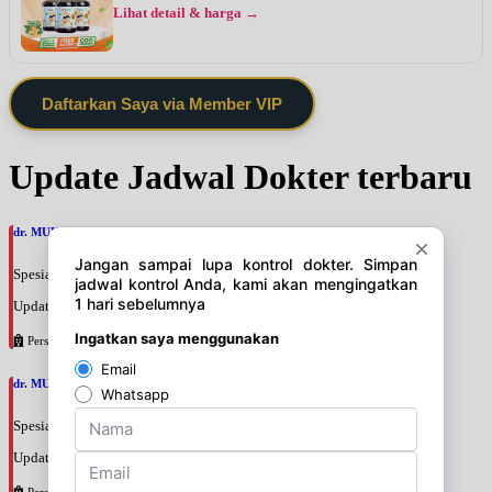
Lihat detail & harga →
Daftarkan Saya via Member VIP
Update Jadwal Dokter terbaru
dr. MUHAMMAD SYAFIQ, SpPDKGEH
Spesialis: Penyakit Dalam
Update terakhir: 2026-08-10 20:27:24
Persahabatan
dr. MUHAMMAD ALKAFF, SpPD
Spesialis: Penyakit Dalam
Update terakhir: 2026-08-10 20:17:45
Persahabatan