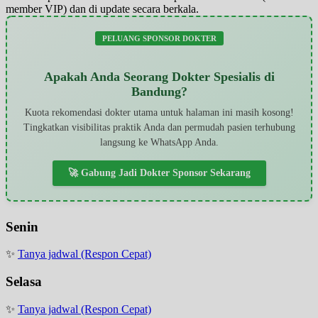
member VIP) dan di update secara berkala.
PELUANG SPONSOR DOKTER
Apakah Anda Seorang Dokter Spesialis di
Bandung?
Kuota rekomendasi dokter utama untuk halaman ini masih kosong!
Tingkatkan visibilitas praktik Anda dan permudah pasien terhubung
langsung ke WhatsApp Anda.
🚀 Gabung Jadi Dokter Sponsor Sekarang
Senin
✨
Tanya jadwal (Respon Cepat)
Selasa
✨
Tanya jadwal (Respon Cepat)