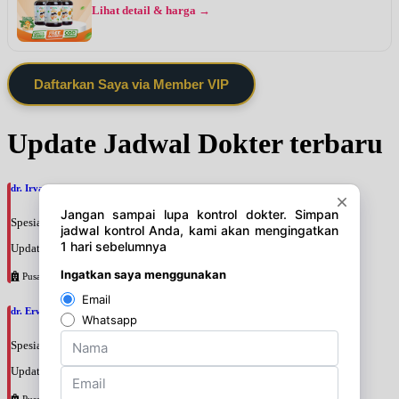
Lihat detail & harga →
Daftarkan Saya via Member VIP
Update Jadwal Dokter terbaru
dr. Irvan Adenin, SpOGKFM
Spesialis: Kebidanan & Kandungan
Update terakhir: 2026-08-07 16:10:01
Pusat Pertamina
dr. Erwinsyah Hasyim Harahap, M.Kes
Spesialis: Kebidanan & Kandungan
Update terakhir: 2026-08-07 16:02:11
Pusat Pertamina