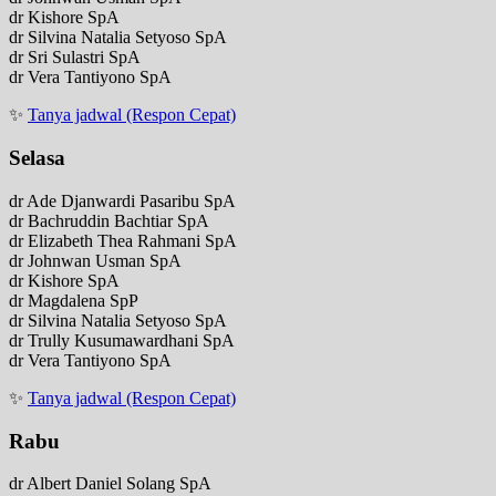
dr Kishore SpA
dr Silvina Natalia Setyoso SpA
dr Sri Sulastri SpA
dr Vera Tantiyono SpA
✨
Tanya jadwal (Respon Cepat)
Selasa
dr Ade Djanwardi Pasaribu SpA
dr Bachruddin Bachtiar SpA
dr Elizabeth Thea Rahmani SpA
dr Johnwan Usman SpA
dr Kishore SpA
dr Magdalena SpP
dr Silvina Natalia Setyoso SpA
dr Trully Kusumawardhani SpA
dr Vera Tantiyono SpA
✨
Tanya jadwal (Respon Cepat)
Rabu
dr Albert Daniel Solang SpA