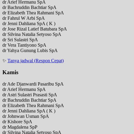
dr Arief Hermanu SpA
dr Bachruddin Bachtiar SpA
dr Elizabeth Thea Rahmani SpA
dr Fahrul W Arbi SpA
dr Jenni Dahliana SpA ( K )
dr Jose Rizal Latief Batubara SpA
dr Silvina Natalia Setyoso SpA
dr Sri Sulastri SpA
dr Vera Tantiyono SpA
dr Yahya Gunung Lubis SpA
✨
Tanya jadwal (Respon Cepat)
Kamis
dr Ade Djanwardi Pasaribu SpA
dr Arief Hermanu SpA
dr Astri Sulastri Prasasti SpA
dr Bachruddin Bachtiar SpA
dr Elizabeth Thea Rahmani SpA
dr Jenni Dahliana SpA ( K )
dr Johnwan Usman SpA
dr Kishore SpA
dr Magdalena SpP
dr Silvina Natalia Setyoso SpA