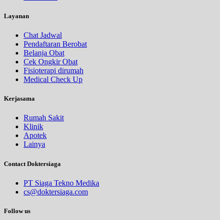
Layanan
Chat Jadwal
Pendaftaran Berobat
Belanja Obat
Cek Ongkir Obat
Fisioterapi dirumah
Medical Check Up
Kerjasama
Rumah Sakit
Klinik
Apotek
Lainya
Contact Doktersiaga
PT Siaga Tekno Medika
cs@doktersiaga.com
Follow us