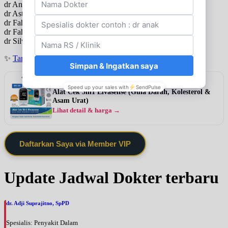
dr Anita Halim SpA
dr Astri Sulastri Prasasti SpA
dr Fahmi Hasan SpA
dr Fahrul W Arbi SpA
dr Silvina Natalia Setyoso SpA
✨
Tanya jadwal (Respon Cepat)
Rekomendasi
Alat Cek 3in1 Elvasense (Gula Darah, Kolesterol &
Asam Urat)
Lihat detail & harga →
Daftarkan Saya via Member VIP
Update Jadwal Dokter terbaru
dr. Adji Suprajitno, SpPD
Spesialis: Penyakit Dalam