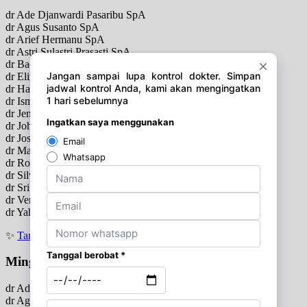
dr Ade Djanwardi Pasaribu SpA
dr Agus Susanto SpA
dr Arief Hermanu SpA
dr Astri Sulastri Prasasti SpA
dr Bachruddin Bachtiar SpA
dr Elizabeth Thea Rahmani SpA
dr Haryanti Fauzia Wulandari SpA
dr Isman Jafar SpA
dr Jenni Dahliana SpA ( K )
dr Johnwan Usman SpA
dr Jose Rizal Latief Batubara SpA
dr Magdalena SpP
dr Roy Amardiyanto SpA
dr Silvina Natalia Setyoso SpA
dr Sri Sulastri SpA
dr Vera Tantiyono SpA
dr Yahya Gunung Lubis SpA
✨
Tanya jadwal (Respon Cepat)
Minggu
dr Ade Djanwardi Pasaribu SpA
dr Agus Susanto SpA