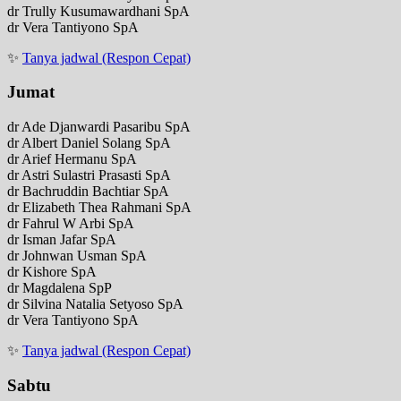
dr Trully Kusumawardhani SpA
dr Vera Tantiyono SpA
✨
Tanya jadwal (Respon Cepat)
Jumat
dr Ade Djanwardi Pasaribu SpA
dr Albert Daniel Solang SpA
dr Arief Hermanu SpA
dr Astri Sulastri Prasasti SpA
dr Bachruddin Bachtiar SpA
dr Elizabeth Thea Rahmani SpA
dr Fahrul W Arbi SpA
dr Isman Jafar SpA
dr Johnwan Usman SpA
dr Kishore SpA
dr Magdalena SpP
dr Silvina Natalia Setyoso SpA
dr Vera Tantiyono SpA
✨
Tanya jadwal (Respon Cepat)
Sabtu