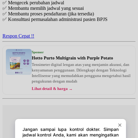
✅ Mengecek perubahan jadwal
Jam 16:00 - 17:00
✅ Membantu memilih jadwal yang sesuai
EKSEKUTIF
✅ Membantu proses pendaftaran (jika tersedia)
✅ Konsulttasi permasalahan administrasi pasien BPJS
Selasa, 25/08/2026
Jam 12:00 - 14:00
EKSEKUTIF
Respon Cepat !!
Kamis, 27/08/2026
Jam 11:00 - 13:00
Sponsor
EKSEKUTIF
Hotto Purto Multigrain with Purple Potato
Tensimeter digital lengan atas yang menjamin akurasi, dan
Sabtu, 29/08/2026
kenyamanan penggunaan. Dilengkapi dengan Teknologi
Jam 16:00 - 17:00
Intellisense yang memudahkan pengguna mengetahui hasil
EKSEKUTIF
pengukuran dengan mudah
Lihat detail & harga →
Selasa, 01/09/2026
Jam 12:00 - 14:00
EKSEKUTIF
Kamis, 03/09/2026
Jam 11:00 - 13:00
EKSEKUTIF
Sabtu, 05/09/2026