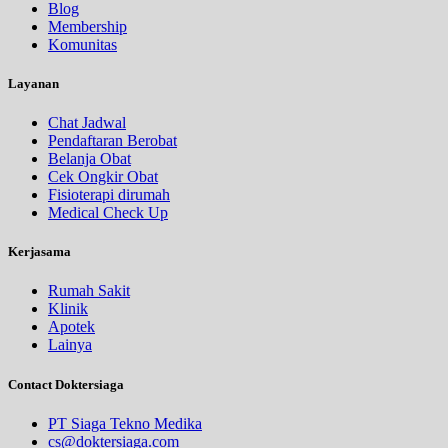
Blog
Membership
Komunitas
Layanan
Chat Jadwal
Pendaftaran Berobat
Belanja Obat
Cek Ongkir Obat
Fisioterapi dirumah
Medical Check Up
Kerjasama
Rumah Sakit
Klinik
Apotek
Lainya
Contact Doktersiaga
PT Siaga Tekno Medika
cs@doktersiaga.com