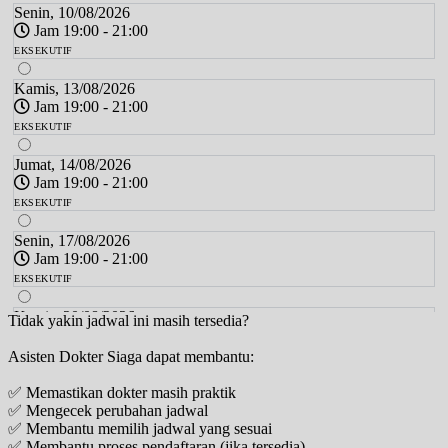
Senin, 10/08/2026
Jam 19:00 - 21:00
EKSEKUTIF
Kamis, 13/08/2026
Jam 19:00 - 21:00
EKSEKUTIF
Jumat, 14/08/2026
Jam 19:00 - 21:00
EKSEKUTIF
Senin, 17/08/2026
Jam 19:00 - 21:00
EKSEKUTIF
Kamis, 20/08/2026
Tidak yakin jadwal ini masih tersedia?
Jam 19:00 - 21:00
Asisten Dokter Siaga dapat membantu:
EKSEKUTIF
✅ Memastikan dokter masih praktik
Jumat, 21/08/2026
✅ Mengecek perubahan jadwal
Jam 19:00 - 21:00
✅ Membantu memilih jadwal yang sesuai
EKSEKUTIF
✅ Membantu proses pendaftaran (jika tersedia)