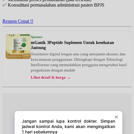
✅ Konsulttasi permasalahan administrasi pasien BPJS
Senin, 24/08/2026
Jam 19:00 - 21:00
EKSEKUTIF
Respon Cepat !!
Kamis, 27/08/2026
Jam 19:00 - 21:00
Sponsor
EKSEKUTIF
mGanik 3Peptide Suplemen Untuk kesehatan
Jantung
Jumat, 28/08/2026
Tensimeter digital lengan atas yang menjamin akurasi, dan
Jam 19:00 - 21:00
kenyamanan penggunaan. Dilengkapi dengan Teknologi
EKSEKUTIF
Intellisense yang memudahkan pengguna mengetahui hasil
pengukuran dengan mudah
Senin, 31/08/2026
Lihat detail & harga →
Jam 19:00 - 21:00
EKSEKUTIF
Kamis, 03/09/2026
Jam 19:00 - 21:00
EKSEKUTIF
Jumat, 04/09/2026
Jam 19:00 - 21:00
EKSEKUTIF