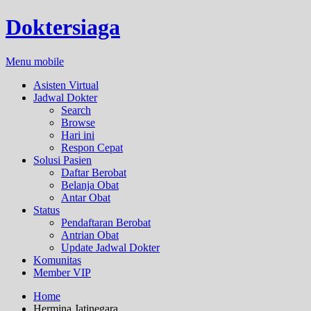
Doktersiaga
Menu mobile
Asisten Virtual
Jadwal Dokter
Search
Browse
Hari ini
Respon Cepat
Solusi Pasien
Daftar Berobat
Belanja Obat
Antar Obat
Status
Pendaftaran Berobat
Antrian Obat
Update Jadwal Dokter
Komunitas
Member VIP
Home
Hermina Jatinegara