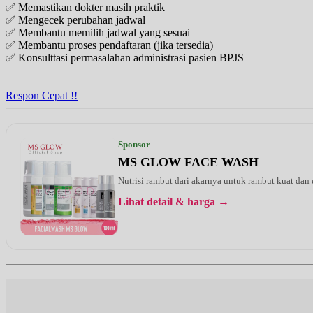
✅ Memastikan dokter masih praktik
Sabtu, 29/08/2026
✅ Mengecek perubahan jadwal
Jam 09:00 - 12:00
✅ Membantu memilih jadwal yang sesuai
UMUM
✅ Membantu proses pendaftaran (jika tersedia)
✅ Konsulttasi permasalahan administrasi pasien BPJS
Rabu, 02/09/2026
Jam 16:00 - 20:00
UMUM
Respon Cepat !!
Sponsor
MS GLOW FACE WASH
Nutrisi rambut dari akarnya untuk rambut kuat dan
Lihat detail & harga →