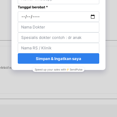
 efektif mengurangi rambut rontok karena patah