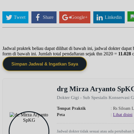
Tweet
Share
Google+
Linkedin
Jadwal praktek beliau dapat dilihat di bawah ini, jadwal dokter dapa
form di bawah ini. Jumlah total pendaftaran sejak thn 2020 =
11.028
Simpan Jadwal & Ingatkan Saya
drg Mirza Aryanto SpK
Dokter Gigi - Sub Spesialis Konservasi G
Tempat Praktik
: Rs Siloam 
Peta
:
Lihat disini
Jadwal dokter tidak sesuai atau ada perubahan 