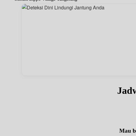
Jadw
Mau be