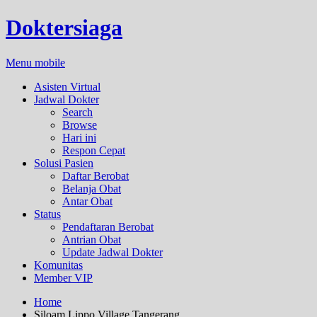
Doktersiaga
Menu mobile
Asisten Virtual
Jadwal Dokter
Search
Browse
Hari ini
Respon Cepat
Solusi Pasien
Daftar Berobat
Belanja Obat
Antar Obat
Status
Pendaftaran Berobat
Antrian Obat
Update Jadwal Dokter
Komunitas
Member VIP
Home
Siloam Lippo Village Tangerang