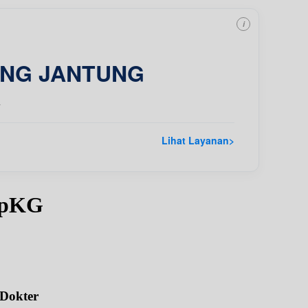
i
ING JANTUNG
a
Lihat Layanan
>
 SpKG
 Dokter