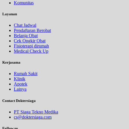
Komunitas
Layanan
Chat Jadwal
Pendaftaran Berobat
Belanja Obat
Cek Ongkir Obat
Fisioterapi dirumah
Medical Check Up
Kerjasama
Rumah Sakit
Klinik
Apotek
Lainya
Contact Doktersiaga
PT Siaga Tekno Medika
cs@doktersiaga.com
Follow us